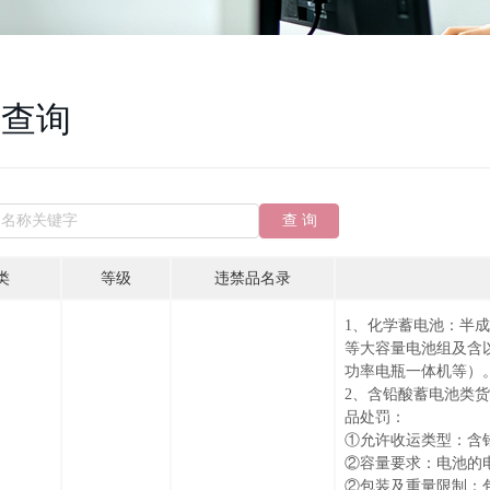
品查询
查 询
类
等级
违禁品名录
1、化学蓄电池：半
等大容量电池组及含
功率电瓶一体机等）
2、含铅酸蓄电池类
品处罚：
①允许收运类型：含
②容量要求：电池的电
②包装及重量限制：