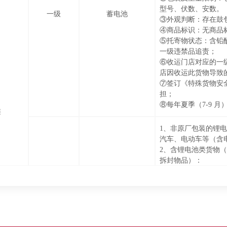
型号、伏数、安数。
一级
蓄电池
③外观判断：存在鼓
④商品标识：无商品
⑤托寄物状态：含铅
一级违禁品追责；
⑥收运门店对应的一级
店因收运此货物导致
⑦签订《特殊货物安
担；
⑧每年夏季（7-9 月
类
1、非原厂包装的锂
汽车、电动车等（含
2、含锂电池类货物
拆封物品）：
①可正常收运：
含电池类产品电压≤ 1
②需报备收运：
b、含电池类产品>12
三级
锂电池
告》或《锂电池 UN3
c、每年夏季 7-9 