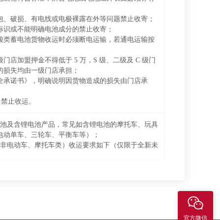
包、破损、有电线或电极裸露在外等问题禁止收寄；
标识或不能明确电池成分的禁止收寄；
酸类蓄电池货物收运时必须断电运输，若通电运输按
门店加盟押金不得低于 5 万，S 级、二级及 C 级门
的损失均由一级门店承担；
全承诺书》，明确说明因货物造成的损失由门店承
）禁止收运。
电池及含锂电池产品，常见如含锂电池的摩托车、玩具
电动单车、三轮车、平衡车等）；
（非电动车、摩托车类）收运要求如下（仅限于全新未
2V，容量<100WH；
v，容量<100WH，需提供《包装 1.2m 跌落测试报
8.3 测试报告》；
月禁止收运 ③外观判断：
官方微信